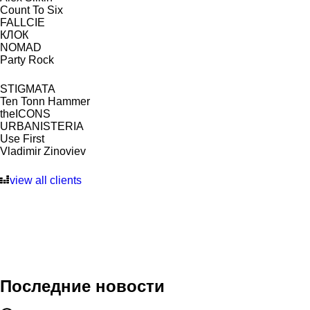
Count To Six
FALLCIE
КЛОК
NOMAD
Party Rock
STIGMATA
Ten Tonn Hammer
theICONS
URBANISTERIA
Use First
Vladimir Zinoviev
view all clients
Последние новости